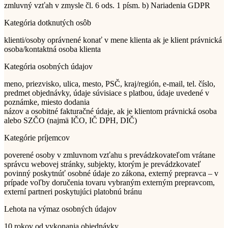
zmluvný vzťah v zmysle čl. 6 ods. 1 písm. b) Nariadenia GDPR
Kategória dotknutých osôb
klienti/osoby oprávnené konať v mene klienta ak je klient právnická
osoba/kontaktná osoba klienta
Kategória osobných údajov
meno, priezvisko, ulica, mesto, PSČ, kraj/región, e-mail, tel. číslo,
predmet objednávky, údaje súvisiace s platbou, údaje uvedené v
poznámke, miesto dodania
názov a osobitné fakturačné údaje, ak je klientom právnická osoba
alebo SZČO (najmä IČO, IČ DPH, DIČ)
Kategórie príjemcov
poverené osoby v zmluvnom vzťahu s prevádzkovateľom vrátane
správcu webovej stránky, subjekty, ktorým je prevádzkovateľ
povinný poskytnúť osobné údaje zo zákona, externý prepravca – v
prípade voľby doručenia tovaru vybraným externým prepravcom,
externí partneri poskytujúci platobnú bránu
Lehota na výmaz osobných údajov
10 rokov od vykonania objednávky