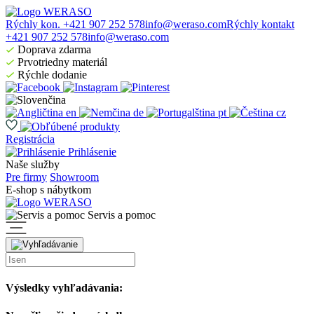
Rýchly kon. +421 907 252 578
info@weraso.com
Rýchly kontakt
+421 907 252 578
info@weraso.com
Doprava zdarma
Prvotriedny materiál
Rýchle dodanie
en
de
pt
cz
Registrácia
Prihlásenie
Naše služby
Pre firmy
Showroom
E-shop s nábytkom
Servis a pomoc
Výsledky vyhľadávania: