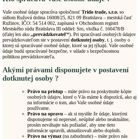
Vaše osobné údaje spracúva spoločnosť
Trido trade, s.r.o.
so
sídlom Ružová dolina 16008/25, 821 09 Bratislava – mestská časť
Ružinov, IČO: 54 514 002, zapísaná v Obchodnom registri
Mestského súdu Bratislava III oddiel: Sro, vložka č. 160478/B
(ďalej len ako
,,prevádzkovateľ“
). Pri spracúvaní osobných údajov
prevádzkovateľom ste v postavení
dotknutej osoby
, t. j. osoby o
ktorej sú spracúvané osobné údaje, ktoré sa jej týkajú. Vaše osobné
údaje budú spracúvané bezpečne, v súlade s bezpečnostnou
politikou prevádzkovateľa.
Akými právami disponujete v postavení
dotknutej osoby ?
Právo na prístup
– máte právo na poskytnutie kópie
osobných údajov, ktoré o Vás máme k dispozícií, ako aj
na informácie o tom, ako Vaše osobné údaje
používame.
Právo na opravu
– ak si myslíte že údaje, ktorými
disponujeme sú nepresné, neúplné alebo neaktuálne,
prosím neváhajte nás požiadať, aby sme tieto
informácie upravili, aktualizovali alebo doplnili.
Právo na výmaz
(na zabudnutie) – máte právo nás