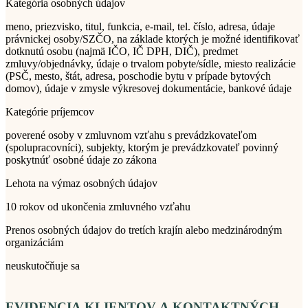
Kategória osobných údajov
meno, priezvisko, titul, funkcia, e-mail, tel. číslo, adresa, údaje
právnickej osoby/SZČO, na základe ktorých je možné identifikovať
dotknutú osobu (najmä IČO, IČ DPH, DIČ), predmet
zmluvy/objednávky, údaje o trvalom pobyte/sídle, miesto realizácie
(PSČ, mesto, štát, adresa, poschodie bytu v prípade bytových
domov), údaje v zmysle výkresovej dokumentácie, bankové údaje
Kategórie príjemcov
poverené osoby v zmluvnom vzťahu s prevádzkovateľom
(spolupracovníci), subjekty, ktorým je prevádzkovateľ povinný
poskytnúť osobné údaje zo zákona
Lehota na výmaz osobných údajov
10 rokov od ukončenia zmluvného vzťahu
Prenos osobných údajov do tretích krajín alebo medzinárodným
organizáciám
neuskutočňuje sa
EVIDENCIA KLIENTOV A KONTAKTNÝCH