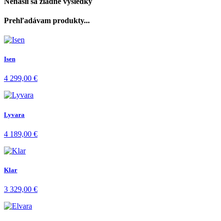
Nenašli sa žiadne výsledky
Prehľadávam produkty...
Isen
4 299,00
€
Lyvara
4 189,00
€
Klar
3 329,00
€