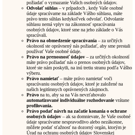
požiadať o vymazanie Vašich osobných údajov.
Odvolať súhlas
– v prípadoch , kedy Vaše osobné
údaje spracúvame na základe Vášho súhlasu, máte
právo tento súhlas kedykoľvek odvolať. Odvolanie
súhlasu nemá vplyv na zákonnosť spracúvania
osobných údajov, ktoré sme na jeho základe o Vás
spracúvali.
Právo na obmedzenie spracúvania
– za určitých
okolností ste oprávnený nás požiadať, aby sme prestali
používať Vaše osobné údaje.
Právo na prenosnosť údajov
– za určitých okolností
máte právo požiadať nás o prenos osobných údajov,
ktoré ste nám poskytli, na inú tretiu stranu podľa Vášho
výberu.
Právo namietať
– máte právo namietať voči
spracúvaniu osobných údajov, ktoré je založené na
našich legitímnych oprávnených záujmoch.
Právo
na to, aby sa na Vás nevzťahovalo
automatizované individuálne rozhodovanie
vrátane
profilovania.
Právo podať návrh na začatie konania o ochrane
osobných údajov
– ak sa domnievate, že Vaše osobné
údaje spracúvame nespravodlivo alebo nezákonne,
môžete podať sťažnosť na dozorný orgán, ktorým je
Úrad na ochranu osobných údajov Slovenskej