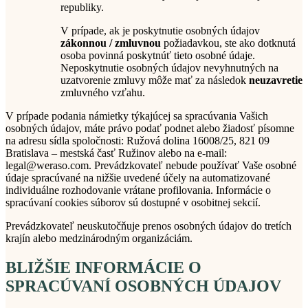
republiky.
V prípade, ak je poskytnutie osobných údajov
zákonnou / zmluvnou
požiadavkou, ste ako dotknutá
osoba povinná poskytnúť tieto osobné údaje.
Neposkytnutie osobných údajov nevyhnutných na
uzatvorenie zmluvy môže mať za následok
neuzavretie
zmluvného vzťahu.
V prípade podania námietky týkajúcej sa spracúvania Vašich
osobných údajov, máte právo podať podnet alebo žiadosť písomne
na adresu sídla spoločnosti: Ružová dolina 16008/25, 821 09
Bratislava – mestská časť Ružinov alebo na e-mail:
legal@weraso.com. Prevádzkovateľ nebude používať Vaše osobné
údaje spracúvané na nižšie uvedené účely na automatizované
individuálne rozhodovanie vrátane profilovania. Informácie o
spracúvaní cookies súborov sú dostupné v osobitnej sekcií.
Prevádzkovateľ neuskutočňuje prenos osobných údajov do tretích
krajín alebo medzinárodným organizáciám.
BLIŽŠIE INFORMÁCIE O
SPRACÚVANÍ OSOBNÝCH ÚDAJOV