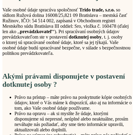
Vaše osobné údaje spracúva
spoločnosť
Trido trade, s.r.o.
so
sídlom
Ružová dolina 16008/25,
821 09 Bratislava – mestská časť
Ružinov
, IČO:
54
514
002
, zapísaná v Obchodnom registri
Mestského
súdu
Bratislava I
II
oddiel:
Sro
, vložka
č.
160478
(ďalej
len ako ,,
prevádzkovateľ
“
). Pri spracúvaní osobných údajov
prevádzkovateľom ste v postavení
dotknutej osoby
, t. j. osoby
o ktorej sú spracúvané osobné údaje, ktoré sa jej týkajú. Vaše
osobné údaje budú spracúvané bezpečne, v súlade s bezpečnostnou
politikou prevádzkovateľa.
Akými právami disponujete v postavení
dotknutej osoby ?
Právo na prístup
– máte právo na poskytnutie kópie osobných
údajov, ktoré o Vás máme k dispozícií, ako aj na informácie o
tom, ako Vaše osobné údaje používame
.
Právo na opravu –
ak si myslíte že údaje, ktorými
disponujeme sú nepresné, neúplné alebo neaktuálne, prosím
neváhajte nás požiadať, aby sme tieto informácie upravili,
aktualizovali alebo doplnili
.