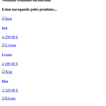
Nenhum resultado encontrado
Estou navegando pelos produtos...
Isen
4 299,00
€
Lyvara
4 189,00
€
Klar
3 329,00
€