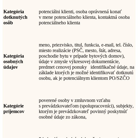
Kategória
potenciálni klienti, osoba oprávnená konať
dotknutých
v mene potenciálneho klienta, kontaktná osoba
osôb
potenciálneho klienta
meno, priezvisko,
titul, funkcia, e-mail, tel. číslo,
miesto realizácie (PSČ, mesto, štát, adresa,
Kategória
poschodie bytu v prípade bytových domov),
osobných
údaje v zmysle výkresovej dokumentácie,
údajov
predmet cenovej ponuky
identifikačné údaje, na
základe ktorých je možné identifikovať dotknutú
osobu
, ak je potenciálnym klientom PO/SZČO
poverené osoby v zmluvnom vzťahu
Kategórie
s
prevádzkovateľom
(spolupracovníci), subjekty
,
príjemcov
ktorým je prevádzkovateľ povinný poskytnúť
osobné údaje zo zákona
,