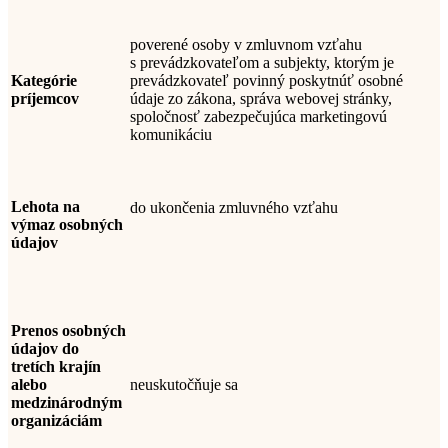
poverené osoby v zmluvnom vzťahu
s
prevádzkovateľom
a
subjekty, ktorým je
Kategórie
prevádzkovateľ povinný poskytnúť osobné
príjemcov
údaje zo zákona
, správa webovej stránky,
spoločnosť zabezpečujúca marketingovú
komunikáciu
Lehota na
do ukončenia zmluvného vzťahu
výmaz osobných
údajov
Prenos osobných
údajov do
tretích krajín
alebo
neuskutočňuje sa
medzinárodným
organizáciám