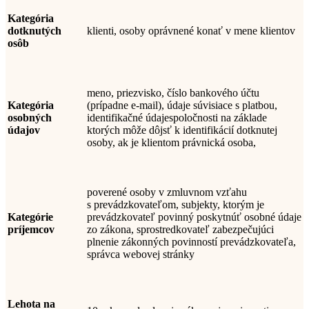
Kategória
dotknutých
klienti
,
osoby oprávnené konať v mene kliento
v
osôb
meno, priezvisko, číslo bankového účtu
Kategória
(prípadne e-mail), údaje súvisiace s platbou,
osobných
identifikačné údaje
spoločnosti na základe
údajov
ktor
ých
môže dôjsť k identifikácií dotknutej
osoby, ak je klientom právnická osoba
,
poverené osoby v zmluvnom vzťahu
s prevádzkovateľom, subjekty, ktorým je
Kategórie
prevádzkovateľ povinný poskytnúť osobné údaje
príjemcov
zo zákona
,
sprostredkovateľ zabezpečujúci
plnenie zákonných povinností prevádzkovateľa
,
správca webovej stránky
Lehota na