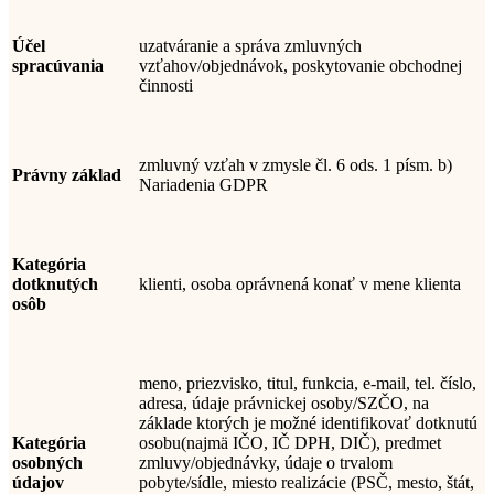
Účel
uzatváranie a správa zmluvných
spracúvania
vzťahov/objednávok, poskytovanie obchodnej
činnosti
zmluvný vzťah v zmysle čl. 6 ods. 1 písm. b)
Právny základ
Nariadenia GDPR
Kategória
dotknutých
klienti, osoba oprávnená konať v mene klienta
osôb
meno, priezvisko,
titul, funkcia, e-mail, tel. číslo,
adresa,
údaje
právnickej osoby/SZČO
, na
základe ktorých je možné identifikovať dotknutú
Kategória
osobu
(najmä IČO, IČ DPH, DIČ)
, predmet
osobných
zmluvy/objednávky, údaje o trvalom
údajov
pobyte/sídle, miesto realizácie (PSČ, mesto, štát,