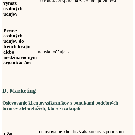
10 rokov od splnenia zákonnej povinnosti
výmaz
osobných
údajov
Prenos
osobných
údajov do
tretích krajín
neuskutočňuje sa
alebo
medzinárodným
organizáciám
D. Marketing
Oslovovanie klientov/zákazníkov s ponukami podobných
tovarov alebo služieb, ktoré si zakúpili
oslovovanie klientov/zákazníkov s ponukami
Účel