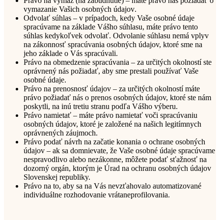
Právo na výmaz
(na zabudnutie) – máte právo nás požiadať o
vymazanie Vašich osobných údajov
.
Odvolať súhlas
– v prípadoch, kedy Vaše osobné údaje
spracúvame na základe Vášho súhlasu, máte právo tento
súhlas kedykoľvek odvolať. Odvolanie súhlasu nemá vplyv
na zákonnosť spracúvania osobných údajov, ktoré sme na
jeho základe o Vás spracúvali
.
Právo na obmedzenie spracúvania
– za určitých okolností ste
oprávnený nás požiadať, aby sme prestali používať Vaše
osobné údaje
.
Právo na prenosnosť údajov
– za určitých okolností máte
právo požiadať nás o prenos osobných údajov, ktoré ste nám
poskytli, na inú tretiu stranu podľa Vášho výber
u.
Právo namietať
– máte právo namietať voči spracúvaniu
osobných údajov, ktoré je založené na našich legitímnych
oprávnených záujmoch
.
Právo podať návrh na začatie konania o ochrane osobných
údajov
– ak sa domnievate, že Vaše osobné údaje spracúvame
nespravodlivo alebo nezákonne, môžete podať sťažnosť na
dozorný orgán, ktorým je Úrad na ochranu osobných údajov
Slovenskej republiky.
Právo
na to, aby sa na Vás nevzťahovalo
automatizované
individuálne rozhodovanie
vrátane
profilovania
.