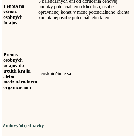
5 kalendárnych dní
od
doručenia cenovej
Lehota na
ponuky potenciálnemu klientovi, osobe
výmaz
oprávnenej konať v mene potenciálneho klienta,
osobných
kontaktnej osobe potenciálneho klienta
údajov
Prenos
osobných
údajov do
tretích krajín
neuskutočňuje sa
alebo
medzinárodným
organizáciám
Zmluvy/objednávky