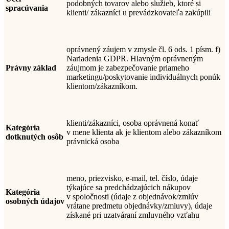
podobných tovarov alebo služieb, ktoré si
spracúvania
klienti/ zákazníci u prevádzkovateľa zakúpili
oprávnený záujem v zmysle čl. 6 ods. 1 písm. f)
Nariadenia GDPR. Hlavným oprávneným
Právny základ
záujmom je zabezpečovanie priameho
marketingu/poskytovanie individuálnych ponúk
klientom/zákazníkom.
klienti/zákazníci, osoba oprávnená konať
Kategória
v mene klienta ak je klientom alebo zákazníkom
dotknutých osôb
právnická osoba
meno, priezvisko, e-mail, tel. číslo, údaje
týkajúce sa predchádzajúcich nákupov
Kategória
v spoločnosti (údaje z
objednávok
/zmlúv
osobných údajov
vrátane predmetu objednávky
/zmluvy
),
údaje
získan
é
pri uzatváraní zmluvného vzťahu