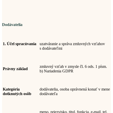
Dodávatelia
1
. Účel spracúvania
uzatváranie a správa zmluvných vzťahov
s dodávateľmi
zmluvný vzťah v zmysle čl. 6 ods. 1 písm.
Právny základ
b) Nariadenia GDPR
Kategória
dodávatelia, osoba oprávnená konať v mene
dotknutých osôb
dodávateľa
meno, priezvisko,
titul, funkcia, e-mail, tel.