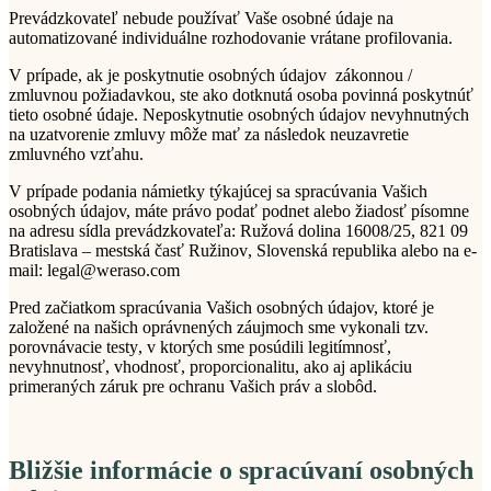
Prevádzkovateľ nebude používať Vaše osobné údaje na
automatizované individuálne rozhodovanie vrátane profilovania.
V prípade, ak je poskytnutie osobných údajov
zákonnou /
zmluvnou
požiadavkou, ste ako dotknutá osoba
povinná
poskytnúť
tieto osobné údaje. Neposkytnutie osobných údajov nevyhnutných
na uzatvorenie zmluvy môže mať za následok
neuzavretie
zmluvného vzťahu
.
V prípade podania námietky týkajúcej sa spracúvania Vašich
osobných údajov, máte právo podať podnet alebo žiadosť písomne
na adresu sídla
prevádzkovateľa
:
Ružová dolina 16008/25,
821 09
Bratislava – mestská časť Ružinov
,
Slovenská republika
alebo na e-
mail
:
legal@weraso.com
Pred začiatkom spracúvania Vašich osobných údajov, ktoré je
založené na našich oprávnených záujmoch sme vykonali tzv.
porovnávacie testy
, v ktorých sme posúdili legitímnosť,
nevyhnutnosť, vhodnosť, proporcionalitu, ako aj aplikáciu
primeraných záruk pre ochranu Vašich práv a
slobôd
.
Bližšie informácie o spracúvaní osobných