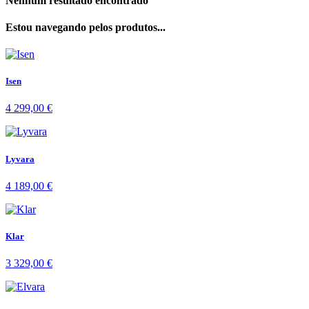
Nenhum resultado encontrado
Estou navegando pelos produtos...
Isen
4 299,00
€
Lyvara
4 189,00
€
Klar
3 329,00
€