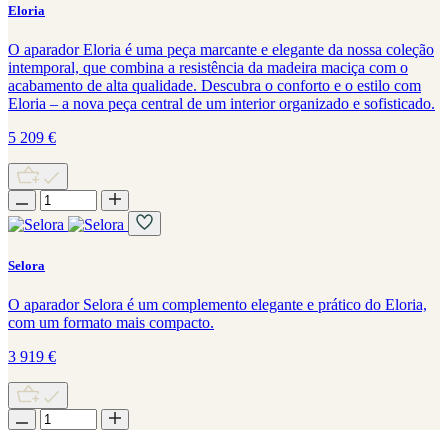
Eloria
O aparador Eloria é uma peça marcante e elegante da nossa coleção
intemporal, que combina a resistência da madeira maciça com o
acabamento de alta qualidade. Descubra o conforto e o estilo com
Eloria – a nova peça central de um interior organizado e sofisticado.
5 209
€
Selora
O aparador Selora é um complemento elegante e prático do Eloria,
com um formato mais compacto.
3 919
€