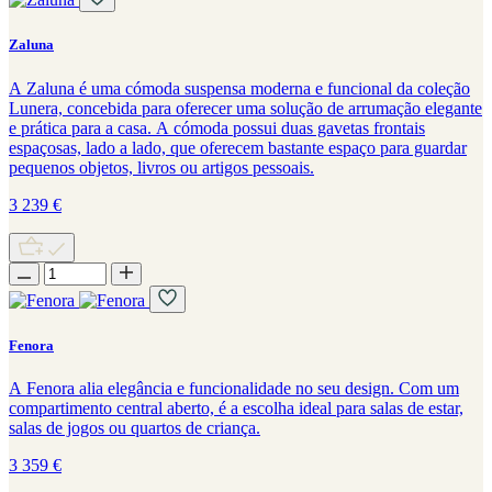
Zaluna
A Zaluna é uma cómoda suspensa moderna e funcional da coleção
Lunera, concebida para oferecer uma solução de arrumação elegante
e prática para a casa. A cómoda possui duas gavetas frontais
espaçosas, lado a lado, que oferecem bastante espaço para guardar
pequenos objetos, livros ou artigos pessoais.
3 239
€
Fenora
A Fenora alia elegância e funcionalidade no seu design. Com um
compartimento central aberto, é a escolha ideal para salas de estar,
salas de jogos ou quartos de criança.
3 359
€