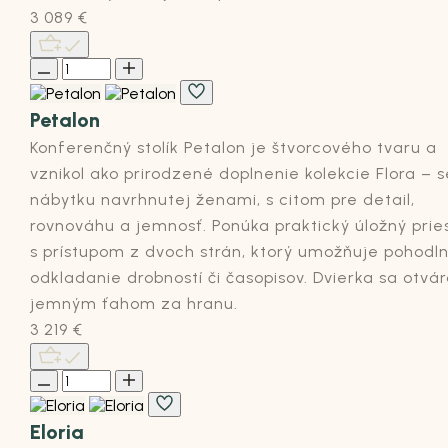
3 089
€
Petalon
Konferenčný stolík
Petalon
je štvorcového tvaru a
vznikol ako prirodzené doplnenie kolekcie Flora – s
nábytku navrhnutej ženami, s citom pre detail,
rovnováhu a jemnosť.
Ponúka praktický úložný prie
s prístupom z dvoch strán, ktorý umožňuje pohodl
odkladanie drobností či časopisov. Dvierka sa otvár
jemným ťahom
za hranu.
3 219
€
Eloria