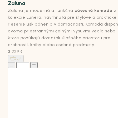
Zaluna
Zaluna
je moderná a funkčná
závesná komoda
z
kolekcie
Lunera
, navrhnutá pre štýlové a praktické
riešenie uskladnenia v domácnosti.
Komoda
dispon
dvoma priestrannými čelnými
výsuvmi
vedľa seba,
ktoré ponúkajú dostatok úložného priestoru pre
drobnosti, knihy alebo osobné predmety.
3 239
€