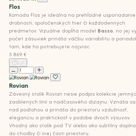
Flos
Komoda Flos je ideálna na prehľadné usporiadanie
drobností, spoločenských hier či každodenných
predmetov. Vizuálne dopĺňa model
Basso
, no jej v
počet zásuviek prináša väčšiu variabilitu a poriado
tam, kde ho potrebujete najviac.
3 869
€
Rovian
Závesný stolík
Rovian
nesie podpis kolekcie jemný
zaoblených línií a nadčasového dizajnu. Vznáša sa
nad podlahou a prináša do priestoru vzdušnosť,
eleganciu a
praktickosť
v podobe dvoch
výsuvov
.
Vhodný ako
stolík pod TV
alebo ako subtílny dopln
do chodby či
inej časti priestoru.