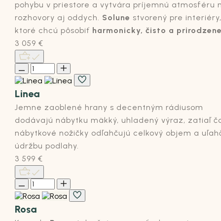
pohybu v priestore a vytvára príjemnú atmosféru 
rozhovory aj oddych.
Solune
stvorený pre interiéry
ktoré chcú pôsobiť
harmonicky, čisto a prirodzene
3 059
€
Linea
Jemne zaoblené hrany s decentným rádiusom
dodávajú nábytku mäkký, uhladený výraz, zatiaľ č
nábytkové nožičky odľahčujú celkový objem a uľah
údržbu podlahy.
3 599
€
Rosa