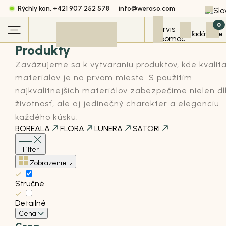
Rýchly kon. +421 907 252 578
info@weraso.com
0
Produkty
Zaväzujeme sa k vytváraniu produktov, kde kvalit
materiálov je na prvom mieste. S použitím
najkvalitnejších materiálov zabezpečíme nielen d
životnosť, ale aj jedinečný charakter a eleganciu
každého kúsku.
BOREALA
FLORA
LUNERA
SATORI
Filter
Zobrazenie
Stručné
Detailné
Cena