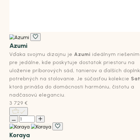
Azumi
Vďaka svojmu dizajnu je
Azumi
ideálnym riešením
pre jedálne, kde poskytuje dostatok priestoru na
uloženie príborových sád, tanierov a ďalších dopln
potrebných na stolovanie. Je súčasťou kolekcie
Sat
ktorá prináša do domácnosti harmóniu, čistotu a
nadčasovú eleganciu.
3 729
€
Koraya