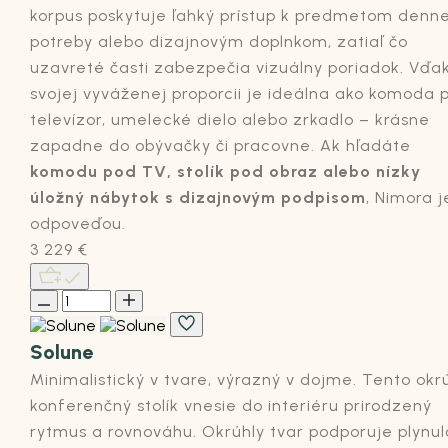
korpus poskytuje ľahký prístup k predmetom denne
potreby alebo dizajnovým doplnkom, zatiaľ čo
uzavreté časti zabezpečia vizuálny poriadok. Vďa
svojej vyváženej proporcii je ideálna ako komoda 
televízor, umelecké dielo alebo zrkadlo – krásne
zapadne do obývačky či pracovne. Ak hľadáte
komodu pod TV, stolík pod obraz alebo nízky
úložný nábytok s dizajnovým podpisom
, Nimora j
odpoveďou.
3 229
€
Solune
Minimalistický v tvare, výrazný v dojme. Tento okr
konferenčný stolík vnesie do interiéru prirodzený
rytmus a rovnováhu. Okrúhly tvar podporuje plynul