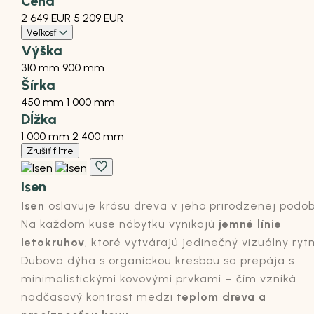
Cena
2 649 EUR
5 209 EUR
Veľkosť
Výška
310 mm
900 mm
Šírka
450 mm
1 000 mm
Dĺžka
1 000 mm
2 400 mm
Zrušiť filtre
Isen
Isen
oslavuje krásu dreva v jeho prirodzenej podob
Na každom kuse nábytku vynikajú
jemné línie
letokruhov
, ktoré vytvárajú jedinečný vizuálny ryt
Dubová dýha s organickou kresbou sa prepája s
minimalistickými kovovými prvkami – čím vzniká
nadčasový kontrast medzi
teplom dreva a