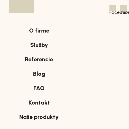
Newsletter
Nezmeškajte už nič dôležité a dajte odber pre ná
newsletter
Odobera
Súhlasím so spracovaním osobných údajov GDPR na
marketingové účely