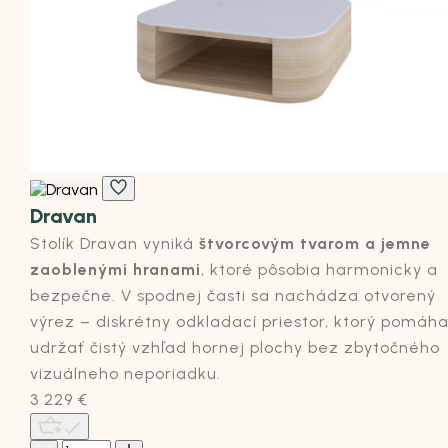
Dravan
Stolík Dravan vyniká
štvorcovým tvarom a jemne
zaoblenými hranami
, ktoré pôsobia harmonicky a
bezpečne. V spodnej časti sa nachádza
otvorený
výrez
– diskrétny odkladací priestor, ktorý pomáh
udržať čistý vzhľad hornej plochy bez zbytočného
vizuálneho neporiadku.
3 229
€