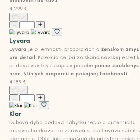
precíznosťou kovu.
4 299
€
Lyvara
Lyvara
je o jemnosti, proporciách a
ženskom zmys
pre detail
. Kolekcia čerpá zo škandinávskej estetik
pridáva vlastný rukopis v podobe
jemne zaoblenýc
hrán
,
štíhlych proporcií a pokojnej farebnosti
.
4 189
€
Klar
Dubová dyha dodáva nábytku teplo a autenticitu
masívneho dreva, no zároveň si zachováva subtíln
eleganciu. Oblé línie prinášajú do priestoru pokoj a