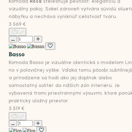
Komoda
Rosa
stelesňuje pevnosť, eleganciu a
vizuálny pokoj. Sokel zároveň vytvára súvislú siluet
nábytku a necháva vyniknúť celistvosť tvaru.
3 569
€
Basso
Komoda
Basso
je vizuálne identická s modelom
Li
no v polovičnej výške
.
Vďaka tomu pôsobí subtílnejš
a prirodzene sa hodí ako jej doplnok alebo
samostatný solitér do nižších zón interiéru.
Je
vybavená tromi priestrannými
výsuvmi
, ktoré ponú
praktický úložný priesto
r.
3 519
€