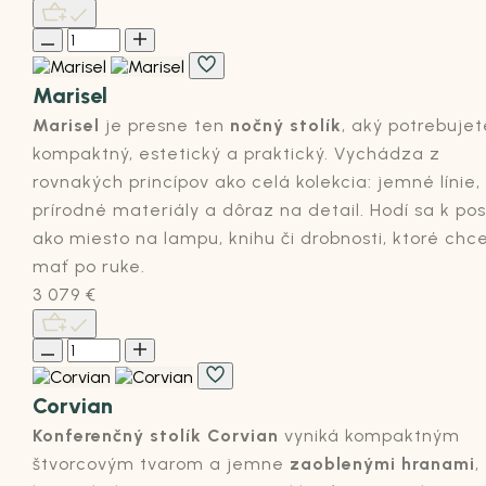
Marisel
Marisel
je presne ten
nočný stolík
, aký potrebujet
kompaktný, estetický a praktický. Vychádza z
rovnakých princípov ako celá kolekcia: jemné línie,
prírodné materiály a dôraz na detail. Hodí sa k pos
ako miesto na lampu, knihu či drobnosti, ktoré chc
mať po ruke.
3 079
€
Corvian
Konferenčný stolík Corvian
vyniká kompaktným
štvorcovým tvarom a jemne
zaoblenými hranami
,