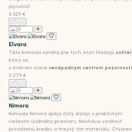
plynulosť.
3 329
€
Elvara
Táto komoda vznikla pre tých, ktorí hľadajú
solité
ktorý sa
v interiéri stane
nenápadným centrom pozornosti
3 279
€
Nimora
Komoda Nimora spája čistý dizajn s praktickým
riešením úložného priestoru. Necháva vyniknúť
prirodzenú kresbu a hrejivý tón materiálu. Otvoren