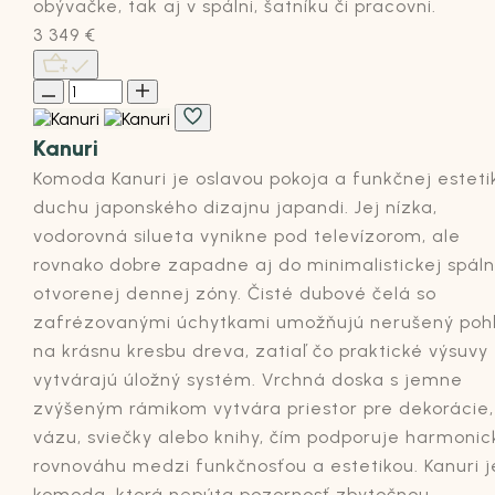
Sumina
Komoda Sumina je majstrovským dielom japonské
minimalizmu z kolekcie Satori, kde v hlavnej úlohe
vystupuje čistý dizajn a praktickosť výsuvov. Šesť
čelných zásuviek ponúka prekvapivo veľa úložného
priestoru, ktorý plne uspokojí nároky moderného
bývania. Vďaka vyváženému pomeru estetiky a
funkčnosti sa dubová komoda Sumina uplatní ako 