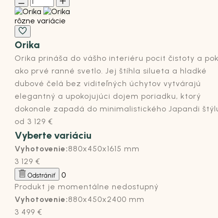
rôzne variácie
Orika
Orika prináša do vášho interiéru pocit čistoty a po
ako prvé ranné svetlo. Jej štíhla silueta a hladké
dubové čelá bez viditeľných úchytov vytvárajú
elegantný a upokojujúci dojem poriadku, ktorý
dokonale zapadá do minimalistického Japandi štýl
od
3 129
€
Vyberte variáciu
Vyhotovenie:
880x450x1615 mm
3 129
€
0
Odstrániť
Produkt je momentálne nedostupný
Vyhotovenie:
880x450x2400 mm
3 499
€