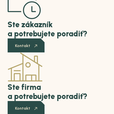
komoda
, ktorá nepúta pozornosť zbytočnou
okázalosťou
– ale jej prítomnosť nenápadne defin
charakter celého priestoru.
2 929
€
Nenašli sme žiadne produkty.
Zobraziť viac [2]
Hore
Rezervujte si stretnutie
Alokujte si náš a dohodnite si presný termín stretn
Rezervovať termín