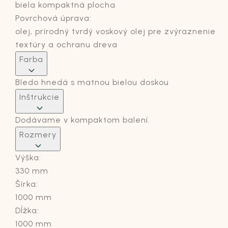
biela kompaktná plocha
Povrchová úprava:
olej, prírodný tvrdý voskový olej pre zvýraznenie
textúry a ochranu dreva
Farba
Bledo hnedá s matnou bielou doskou
Inštrukcie
Dodávame v kompaktom balení.
Rozmery
Výška:
330 mm
Šírka:
1000 mm
Dĺžka:
1000 mm