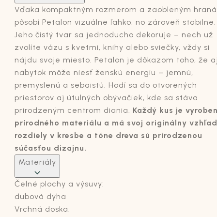
Vďaka kompaktným rozmerom a zaobleným hran
pôsobí Petalon vizuálne ľahko, no zároveň stabilne.
Jeho čistý tvar sa jednoducho dekoruje – nech už
zvolíte vázu s kvetmi, knihy alebo sviečky, vždy si
nájdu svoje miesto. Petalon je dôkazom toho, že a
nábytok môže niesť ženskú energiu – jemnú,
premyslenú a sebaistú. Hodí sa do otvorených
priestorov aj útulných obývačiek, kde sa stáva
prirodzeným centrom diania.
Každý kus je vyrobe
prírodného materiálu a má svoj originálny vzhľad
rozdiely v kresbe a tóne dreva sú prirodzenou
súčasťou dizajnu.
Materiály
Čelné plochy a výsuvy:
dubová dýha
Vrchná doska: