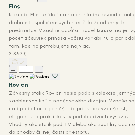
Flos
Komoda Flos je ideálna na prehľadné usporiadanie
drobností, spoločenských hier či každodenných
predmetov. Vizuálne dopĺňa model
Basso
, no jej v
počet zásuviek prináša väčšiu variabilitu a poriado
tam, kde ho potrebujete najviac.
3 869
€
Rovian
Závesný stolík
Rovian
nesie podpis kolekcie jemný
zaoblených línií a nadčasového dizajnu. Vznáša sa
nad podlahou a prináša do priestoru vzdušnosť,
eleganciu a
praktickosť
v podobe dvoch
výsuvov
.
Vhodný ako
stolík pod TV
alebo ako subtílny dopln
do chodby či
inej časti priestoru.