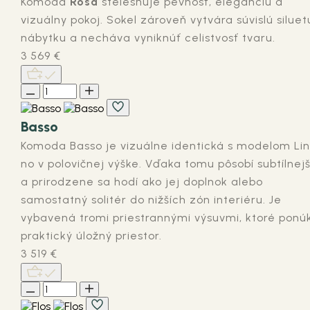
Komoda
Rosa
stelesňuje pevnosť, eleganciu a
vizuálny pokoj. Sokel zároveň vytvára súvislú siluet
nábytku a necháva vyniknúť celistvosť tvaru.
3 569
€
Basso
Komoda
Basso
je vizuálne identická s modelom
Li
no v polovičnej výške
.
Vďaka tomu pôsobí subtílnejš
a prirodzene sa hodí ako jej doplnok alebo
samostatný solitér do nižších zón interiéru.
Je
vybavená tromi priestrannými
výsuvmi
, ktoré ponú
praktický úložný priesto
r.
3 519
€