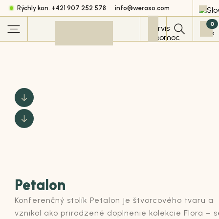
Rýchly kon. +421 907 252 578
info@weraso.com
0
Petalon
Konferenčný stolík
Petalon
je štvorcového tvaru a
vznikol ako prirodzené doplnenie kolekcie Flora – s