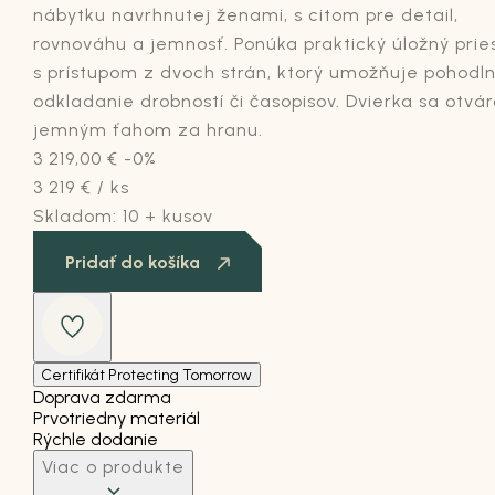
nábytku navrhnutej ženami, s citom pre detail,
rovnováhu a jemnosť.
Ponúka praktický úložný prie
s prístupom z dvoch strán, ktorý umožňuje pohodl
odkladanie drobností či časopisov. Dvierka sa otvár
jemným ťahom
za hranu.
3 219,00
€
-0%
3 219
€
/ ks
Skladom:
10 + kusov
Pridať do košíka
Certifikát Protecting Tomorrow
Doprava zdarma
Prvotriedny materiál
Rýchle dodanie
Viac o produkte