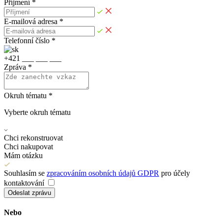
Příjmení *
E-mailová adresa *
Telefonní číslo *
+
4
2
1
_
_
_
_
_
_
_
_
_
Zpráva *
Okruh tématu *
Vyberte okruh tématu
Chci rekonstruovat
Chci nakupovat
Mám otázku
Souhlasím se
zpracováním osobních údajů GDPR
pro účely
kontaktování
Odeslat zprávu
Nebo