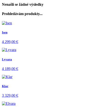
Nenašli se žádné výsledky
Prohledávám produkty...
Isen
4 299,00
€
Lyvara
4 189,00
€
Klar
3 329,00
€