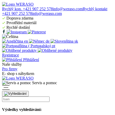
Rychlý kon. +421 907 252 578
info@weraso.com
Rychlý kontakt
+421 907 252 578
info@weraso.com
Doprava zdarma
Prvotřídní materiál
Rychlé dodání
en
de
sk
pt
Registrace
Přihlášení
Naše služby
Pro firmy
E- shop s nábytkem
Servis a pomoc
Výsledky vyhledávání: