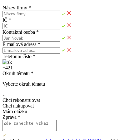
Název firmy *
IČ *
Kontaktní osoba *
E-mailová adresa *
Telefonní číslo *
+
4
2
1
_
_
_
_
_
_
_
_
_
Okruh tématu *
Vyberte okruh tématu
Chci rekonstruovat
Chci nakupovat
Mám otázku
Zpráva *