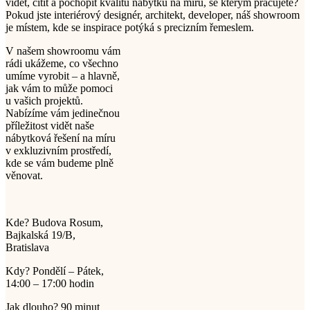
vidět, cítit a pochopit kvalitu nábytku na míru, se kterým pracujete?
Pokud jste interiérový designér, architekt, developer, náš showroom
je místem, kde se inspirace potýká s precizním řemeslem.
V našem showroomu vám
rádi ukážeme, co všechno
umíme vyrobit – a hlavně,
jak vám to může pomoci
u vašich projektů.
Nabízíme vám jedinečnou
příležitost vidět naše
nábytková řešení na míru
v exkluzivním prostředí,
kde se vám budeme plně
věnovat.
Kde? Budova Rosum,
Bajkalská 19/B,
Bratislava
Kdy? Pondělí – Pátek,
14:00 – 17:00 hodin
Jak dlouho? 90 minut