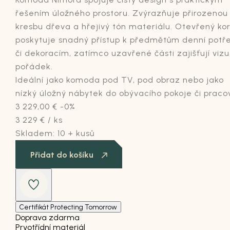
řešením úložného prostoru. Zvýrazňuje přirozenou
kresbu dřeva a hřejivý tón materiálu. Otevřený ko
poskytuje snadný přístup k předmětům denní potř
či dekoracím, zatímco uzavřené části zajišťují vizu
pořádek.
Ideální jako komoda pod TV, pod obraz nebo jako
nízký úložný nábytek do obývacího pokoje či praco
3 229,00
€
-0%
3 229
€
/ ks
Skladem:
10 + kusů
Přidat do košíku
Certifikát Protecting Tomorrow
Doprava zdarma
Prvotřídní materiál