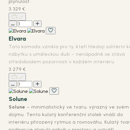
plynulost.
3 329
€
Elvara
Tato komoda vznikla pro ty, kteří hledají solitérní k
nábytku s uměleckou duší – nenápadně se stává
středobodem pozornosti v každém interiéru.
3 279
€
Solune
Solune
– minimalistický ve tvaru, výrazný ve svém
dojmu. Tento kulatý konferenční stolek vnáší do
interiéru přirozený rytmus a rovnováhu. Kulatý tva
podporuje plynulý pohyb v prostoru a vytváří