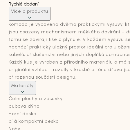
Rychlé dodání
Více o produktu
Komoda
je
vybavena
dvěma
praktickými
výsuvy
,
k
jsou
osazeny
mechanismem
měkkého
dovírání
–
d
tomu
se
zavírají
tiše
a plynule. V
každém
výsuvu
s
nachází
praktický úložný
prostor
ideální
pro
uložen
kabelů
,
příslušenství
nebo
jiných
doplňků
domácnost
Každý kus je
vyroben
z
přírodního
materiálu a má
originální
vzhled
-
rozdíly
v
kresbě
a tónu
dřeva
js
přirozenou
součástí
designu
.
Materiály
Čelní plochy a zásuvky:
dubová dýha
Horní deska:
bílá kompaktní deska
Nohy: