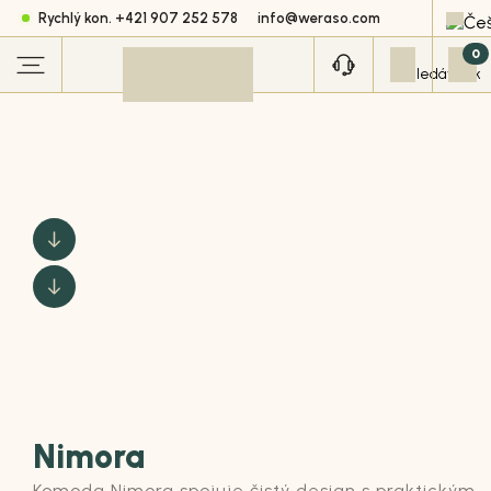
Rychlý kon. +421 907 252 578
info@weraso.com
0
Nimora
Komoda
Nimora
spojuje čistý design s praktickým