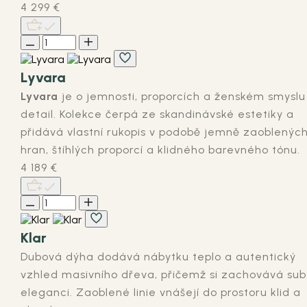
4 299
€
Lyvara
Lyvara
je o jemnosti, proporcích a ženském smyslu
detail. Kolekce čerpá ze skandinávské estetiky a
přidává vlastní rukopis v podobě jemně zaoblenýc
hran, štíhlých proporcí a klidného barevného tónu.
4 189
€
Klar
Dubová dýha dodává nábytku teplo a autentický
vzhled masivního dřeva, přičemž si zachovává subt
eleganci. Zaoblené linie vnášejí do prostoru klid a