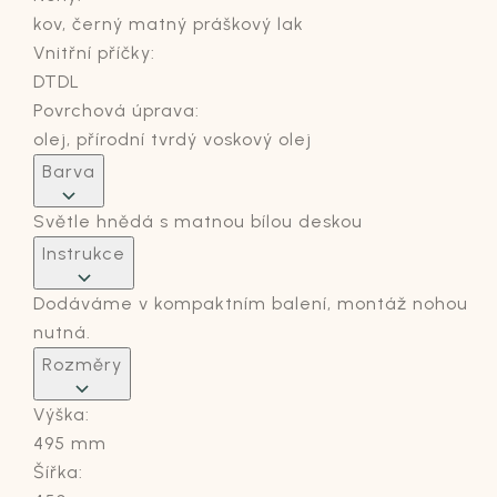
kov, černý matný práškový lak
Vnitřní příčky:
DTDL
Povrchová úprava:
olej, přírodní tvrdý voskový olej
Barva
Světle hnědá s matnou bílou deskou
Instrukce
Dodáváme v kompaktním balení, montáž nohou
nutná.
Rozměry
Výška:
495 mm
Šířka: