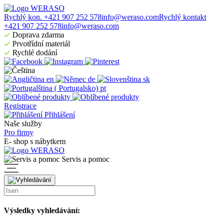
Rychlý kon. +421 907 252 578
info@weraso.com
Rychlý kontakt
+421 907 252 578
info@weraso.com
Doprava zdarma
Prvotřídní materiál
Rychlé dodání
en
de
sk
pt
Registrace
Přihlášení
Naše služby
Pro firmy
E- shop s nábytkem
Servis a pomoc
Výsledky vyhledávání: