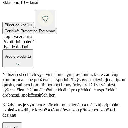
Skladem:
10 + kusů
Přidat do košíku
Certifikát Protecting Tomorrow
Doprava zdarma
Prvotřídní materiál
Rychlé dodání
Více o produktu
Nabízí
šest
čelních
výsuvů
s
tlumeným
dovíráním
,
které
zaručují
komfortní a tiché
používání
– spodní
tři
výsuvy
se
otevírají
na
tip-on
(
push
),
zatímco
horní
tři
pomocí hrany úchytky.
Díky
své
nižší
výšce
a
členitějšímu
členění
je
ideální
pro
přehledné
uspořádání
drobností,
společenských
her
.
Každý kus je
vyroben
z
přírodního
materiálu a má
svůj
originální
vzhled
-
rozdíly
v
kresbě
a tónu
dřeva
jsou
přirozenou
součástí
designu
.