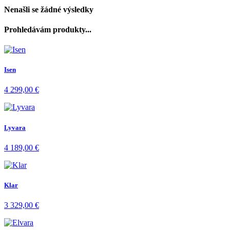
Nenašli se žádné výsledky
Prohledávám produkty...
Isen
4 299,00
€
Lyvara
4 189,00
€
Klar
3 329,00
€