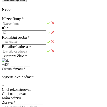
Nebo
Název firmy *
IČ *
Kontaktní osoba *
E-mailová adresa *
Telefonní číslo *
+
4
2
1
_
_
_
_
_
_
_
_
_
Okruh tématu *
Vyberte okruh tématu
Chci rekonstruovat
Chci nakupovat
Mám otázku
Zpráva *