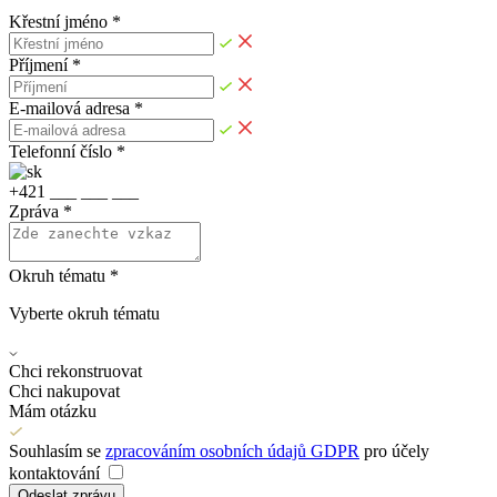
Křestní jméno *
Příjmení *
E-mailová adresa *
Telefonní číslo *
+
4
2
1
_
_
_
_
_
_
_
_
_
Zpráva *
Okruh tématu *
Vyberte okruh tématu
Chci rekonstruovat
Chci nakupovat
Mám otázku
Souhlasím se
zpracováním osobních údajů GDPR
pro účely
kontaktování
Odeslat zprávu