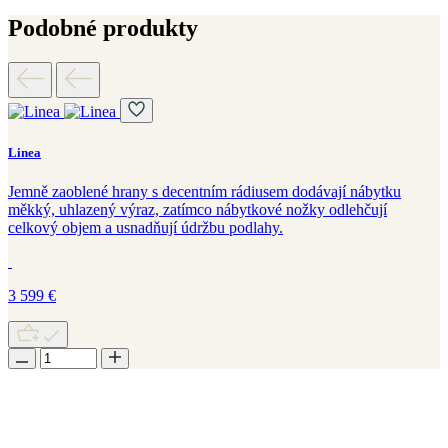
Podobné produkty
Linea
Jemně zaoblené hrany s decentním rádiusem dodávají nábytku
měkký, uhlazený výraz, zatímco nábytkové nožky odlehčují
celkový objem a usnadňují údržbu podlahy.
3 599
€