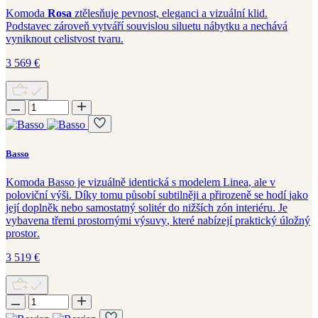
Komoda
Rosa
ztělesňuje pevnost, eleganci a vizuální klid.
Podstavec zároveň vytváří souvislou siluetu nábytku a nechává
vyniknout celistvost tvaru.
3 569
€
Basso
Komoda
Basso
je
vizuálně
identická s
modelem
Linea
, ale v
poloviční výši.
Díky
tomu
působí
subtilněji
a
přirozeně
se
hodí
jako
její
doplněk
nebo samostatný solitér do nižších zón interiéru. Je
vybavena
třemi
prostornými
výsuvy
,
které
nabízejí
praktický úložný
prostor
.
3 519
€