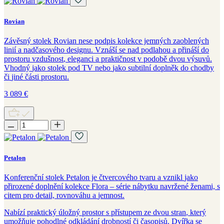
Rovian
Závěsný
stolek
Rovian
nese
podpis
kolekce
jemných zaoblených
linií
a nadčasového
designu
.
Vznáší
se
nad podlahou a
přináší
do
prostoru
vzdušnost
,
eleganci
a
praktičnost
v
podobě
dvou
výsuvů
.
Vhodný
jako
stolek
pod TV nebo
jako
subtilní
doplněk
do chodby
či
jiné
části
prostoru
.
3 089
€
Petalon
Konferenční
stolek
Petalon
je
čtvercového
tvaru a
vznikl
jako
přirozené
doplnění
kolekce
Flora – série nábytku
navržené
ženami, s
citem
pro
detail, rovnováhu a
jemnost
.
Nabízí
praktický úložný
prostor
s
přístupem
ze
dvou
stran
,
který
umožňuje pohodlné
odkládání
drobností či
časopisů
.
Dvířka
se