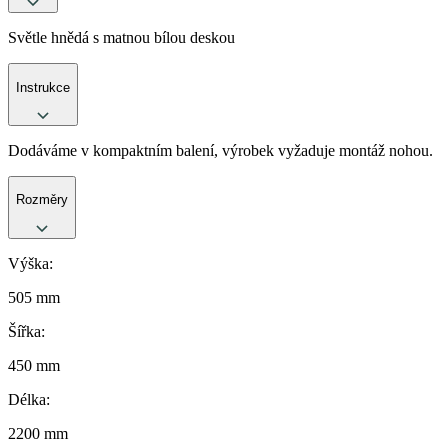
Světle hnědá s matnou bílou deskou
Instrukce
Dodáváme v kompaktním balení, výrobek vyžaduje montáž nohou.
Rozměry
Výška:
505 mm
Šířka:
450 mm
Délka:
2200 mm