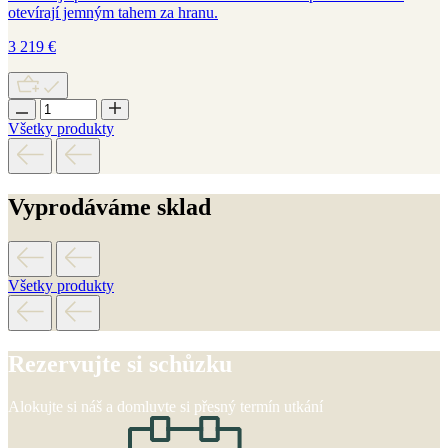
otevírají
jemným
tahem
za hranu.
3 219
€
Všetky produkty
Vyprodáváme sklad
Všetky produkty
Rezervujte si schůzku
Alokujte si náš a domluvte si přesný termín utkání