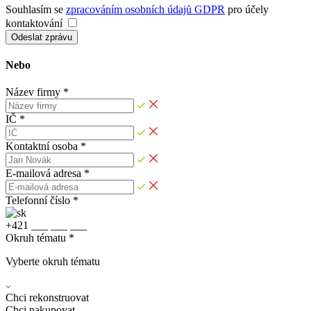
Souhlasím se
zpracováním osobních údajů GDPR
pro účely
kontaktování
Odeslat zprávu
Nebo
Název firmy *
IČ *
Kontaktní osoba *
E-mailová adresa *
Telefonní číslo *
+
4
2
1
_
_
_
_
_
_
_
_
_
Okruh tématu *
Vyberte okruh tématu
Chci rekonstruovat
Chci nakupovat