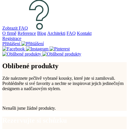
Zobrazit FAQ
O firmě
Reference
Blog
Architekti
FAQ
Kontakt
Registrace
Přihlášení
Oblíbené produkty
Zde naleznete pečlivě vybrané kousky, které jste si zamilovali.
Prohlédněte si své favority a nechte se inspirovat jejich jedinečným
designem a nadčasovým stylem.
Nenašli jsme žádné produkty.
Rezervujte si schůzku