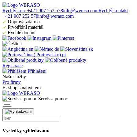
Rychlý kon. +421 907 252 578
info@weraso.com
Rychlý kontakt
+421 907 252 578
info@weraso.com
Doprava zdarma
Prvotřídní materiál
Rychlé dodání
en
de
sk
pt
Registrace
Přihlášení
Naše služby
Pro firmy
E- shop s nábytkem
Servis a pomoc
Výsledky vyhledávání: