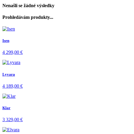
Nenašli se žádné výsledky
Prohledávám produkty...
Isen
4 299,00
€
Lyvara
4 189,00
€
Klar
3 329,00
€