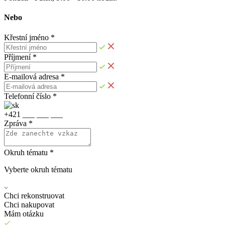
Nebo
Křestní jméno *
Příjmení *
E-mailová adresa *
Telefonní číslo *
+
4
2
1
_
_
_
_
_
_
_
_
_
Zpráva *
Okruh tématu *
Vyberte okruh tématu
Chci rekonstruovat
Chci nakupovat
Mám otázku