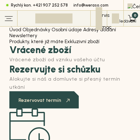
Rychlý kon. +421 907 252 578
info@weraso.com
0
Úvod
Objednávky
Osobní údaje
Adresy dodání
Newslettery
Produkty, které již máte
Exkluzivní zboží
Vrácené zboží
Vrácené zboží od vzniku vašeho účtu
Rezervujte si schůzku
Alokujte si náš a domluvte si přesný termín
utkání
Rezervovat termín