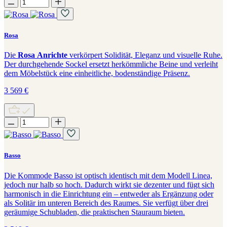
Rosa
Die
Rosa Anrichte
verkörpert Solidität, Eleganz und visuelle Ruhe.
Der durchgehende Sockel ersetzt herkömmliche Beine und verleiht
dem Möbelstück eine einheitliche, bodenständige Präsenz.
3 569
€
Basso
Die Kommode Basso ist optisch identisch mit dem Modell Linea,
jedoch nur halb so hoch. Dadurch wirkt sie dezenter und fügt sich
harmonisch in die Einrichtung ein – entweder als Ergänzung oder
als Solitär im unteren Bereich des Raumes. Sie verfügt über drei
geräumige Schubladen, die praktischen Stauraum bieten.