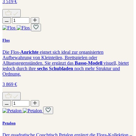
3 519
€
Flos
Die
Flos-
Anrichte
eignet sich ideal zur organisierten
Aufbewahrung von Kleinteilen, Brettspielen oder
Alltagsgegenständen. Sie ergänzt das
Basso-Modell
visuell, bietet
jedoch durch ihre
sechs Schubladen
noch mehr Struktur und
Ordnung.
3 869
€
Petalon
Der quadratische Couchtisch Petalon ergänzt die Flora-Kollektion –